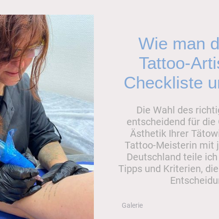
Wie man de
Tattoo-Art
Checkliste u
Die Wahl des richti
entscheidend für die 
Ästhetik Ihrer Tätowi
Tattoo-Meisterin mit 
Deutschland teile ich
Tipps und Kriterien, die
Entscheidun
Galerie