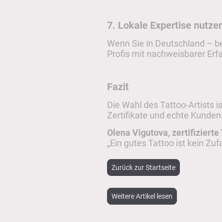
7. Lokale Expertise nutze
Wenn Sie in Deutschland – bes
Profis mit nachweisbarer Er
Fazit
Die Wahl des Tattoo-Artists i
Zertifikate und echte Kunde
Olena Vigutova, zertifizierte
„Ein gutes Tattoo ist kein Zuf
Zurück zur Startseite
Weitere Artikel lesen