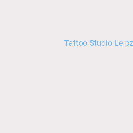
Startseite
Kontakt
W
Kunstgalerie
Blog
Tattoo Studio Leipz
Individuelle Tattoos, Cover-
Designs und hochwertige Ta
Individuelle Tattoos • Co