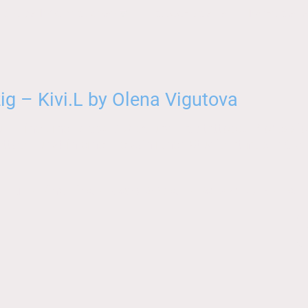
ichtige Informationen
Tattoo-Galerie
PM-Galeri
ig – Kivi.L by Olena Vigutova
up, Fine Line, Black & Grey und Farbtattoos. Professio
ttoo-Kunst in einer persönlichen Studio-Atmosphäre.
ver-up • Fine Line • Black & Grey • Farbtattoos • 